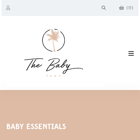
(
0
)
BABY ESSENTIALS