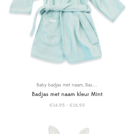
Baby badjas met naam
Basics
Kraamcadeaus
,
,
Badjas met naam kleur Mint
Prijsklasse:
€
14.95
-
€
16.95
€14.95
tot
€16.95