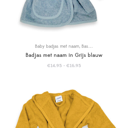
Baby badjas met naam
Basics
Kraamcadeaus
,
,
Badjas met naam in Grijs blauw
Prijsklasse:
€
14.95
-
€
16.95
€14.95
tot
€16.95