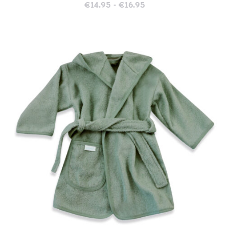
Prijsklasse:
€
14.95
-
€
16.95
€14.95
tot
€16.95