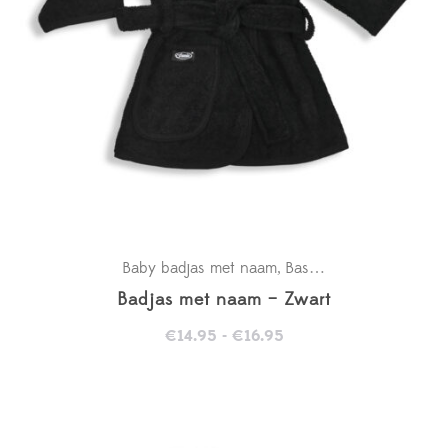
Baby badjas met naam
Basics
Kraamcadeaus
,
,
Badjas met naam – Zwart
Prijsklasse:
€
14.95
-
€
16.95
€14.95
tot
€16.95