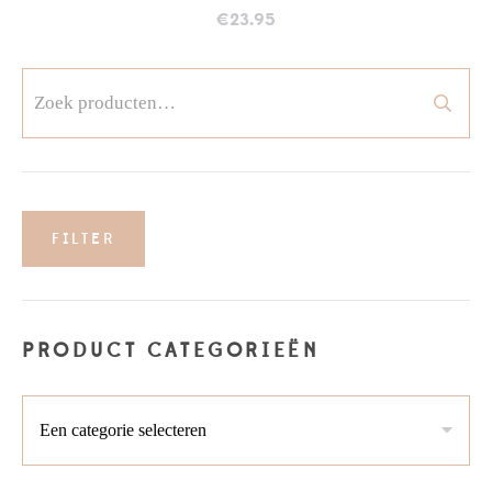
€
23.95
Zoeken
naar:
FILTER
Min.
Max.
prijs
prijs
PRODUCT CATEGORIEËN