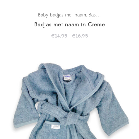
Baby badjas met naam
Basics
Kraamcadeaus
,
,
Badjas met naam in Creme
Prijsklasse:
€
14.95
-
€
16.95
€14.95
tot
€16.95