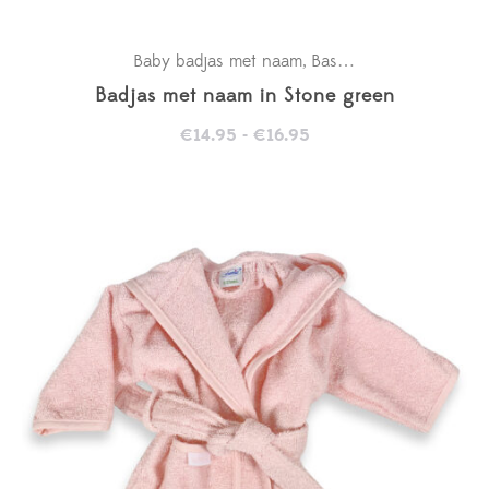
Baby badjas met naam
Basics
Kraamcadeaus
,
,
Badjas met naam in Stone green
Prijsklasse:
€
14.95
-
€
16.95
€14.95
tot
€16.95