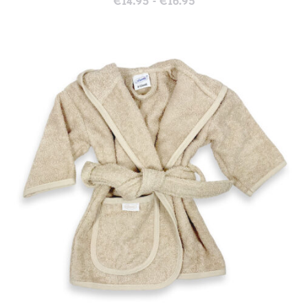
Prijsklasse:
€
14.95
-
€
16.95
€14.95
tot
€16.95