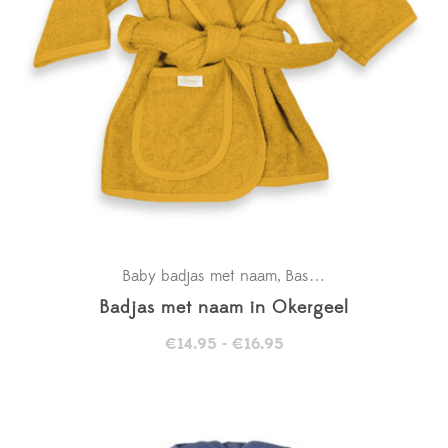
Baby badjas met naam
Basics
Kraamcadeaus
,
,
Badjas met naam in Okergeel
Prijsklasse:
€
14.95
-
€
16.95
€14.95
tot
€16.95