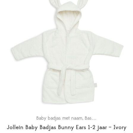
Baby badjas met naam
Basics
Holidays
Kraamc
,
,
,
Jollein Baby Badjas Bunny Ears 1-2 jaar – Ivory