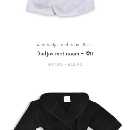
Baby badjas met naam
Basics
Kraamcadeaus
,
,
Badjas met naam – Wit
Prijsklasse:
€
14.95
-
€
16.95
€14.95
tot
€16.95