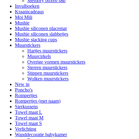
Memory boxen s&l
Invulboeken
Kraamcadeaus
Moi Mili
Mushie
Mushie siliconen placemat
Mushie siliconen slabbetjes
Mushie stacking cups
Muurstickers
Hartjes muurstickers
Muurcirkels
Overige vormen muurstickers
Sterren muurstickers
Stippen muurstickers
Wolken muurstickers
New in
Poncho's
Rompertjes
Rompertjes (met naam)
Sierkussens
Towel maat L
Towel maat M
Towel maat S
Verlichting
Wanddecoratie babykamer