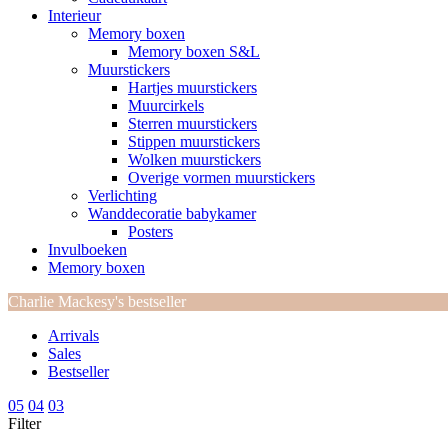
Interieur
Memory boxen
Memory boxen S&L
Muurstickers
Hartjes muurstickers
Muurcirkels
Sterren muurstickers
Stippen muurstickers
Wolken muurstickers
Overige vormen muurstickers
Verlichting
Wanddecoratie babykamer
Posters
Invulboeken
Memory boxen
Charlie Mackesy's bestseller
Arrivals
Sales
Bestseller
05
04
03
Filter