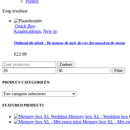
Posters
Enig resultaat
Quick Buy
Kraamcadeaus
,
New in
Onthoud dit altijd – De jongen, de mol, de vos, het paard en de storm
€
22.99
Zoeken
Zoeken
naar:
Min.
Max.
Filter
prijs
prijs
Filter
op
PRODUCT CATEGORIEËN
prijs
FEATURED PRODUCTS
Memory box XL - Wedding box
Memory box XL - Met eig