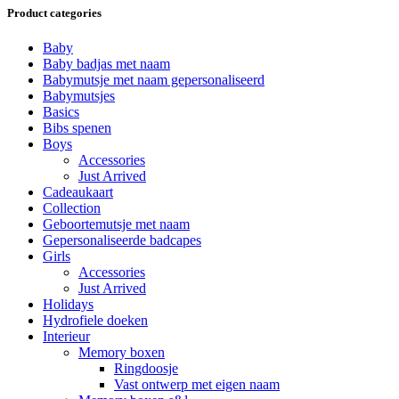
Product categories
Baby
Baby badjas met naam
Babymutsje met naam gepersonaliseerd
Babymutsjes
Basics
Bibs spenen
Boys
Accessories
Just Arrived
Cadeaukaart
Collection
Geboortemutsje met naam
Gepersonaliseerde badcapes
Girls
Accessories
Just Arrived
Holidays
Hydrofiele doeken
Interieur
Memory boxen
Ringdoosje
Vast ontwerp met eigen naam