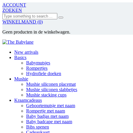
ACCOUNT
ZOEKEN
Search
WINKELMAND
(
0
)
Geen producten in de winkelwagen.
New arrivals
Basics
Babymutsjes
Rompertjes
Hydrofiele doeken
Mushie
Mushie siliconen placemat
Mushie siliconen slabbetjes
Mushie stacking cups
Kraamcadeaus
Geboortemutsje met naam
Rompertje met naam
Baby badjas met naam
Baby badcape met naam
Bibs spenen
Cadeaukaart