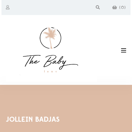
(
0
)
JOLLEIN BADJAS