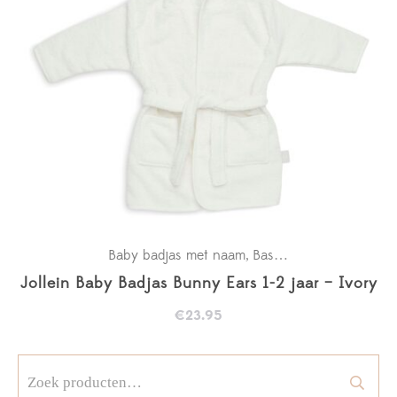
Baby badjas met naam
Basics
Holidays
Kraamc
,
,
,
Jollein Baby Badjas Bunny Ears 1-2 jaar – Ivory
€
23.95
Zoeken
naar: