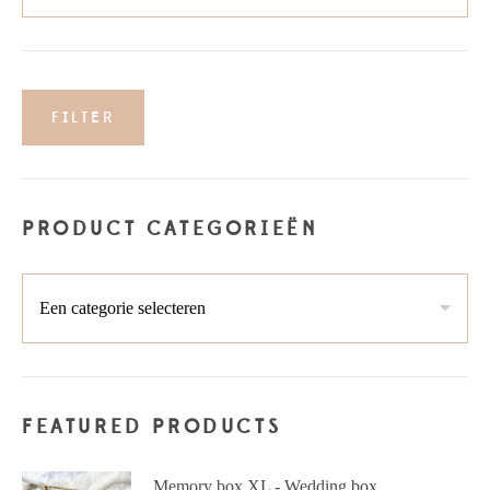
FILTER
Min.
Max.
prijs
prijs
PRODUCT CATEGORIEËN
FEATURED PRODUCTS
Memory box XL - Wedding box