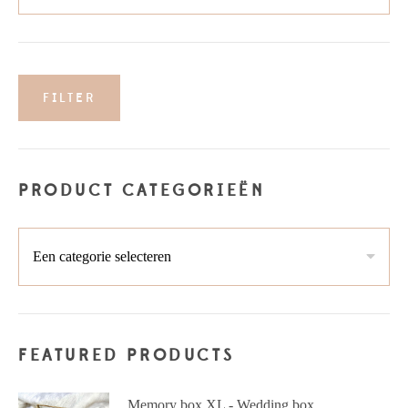
FILTER
Min.
Max.
prijs
prijs
PRODUCT CATEGORIEËN
FEATURED PRODUCTS
Memory box XL - Wedding box