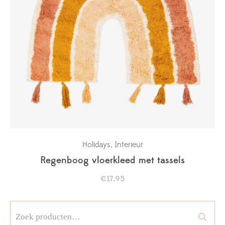
Holidays
Interieur
,
Regenboog vloerkleed met tassels
€
17.95
Zoeken
naar: