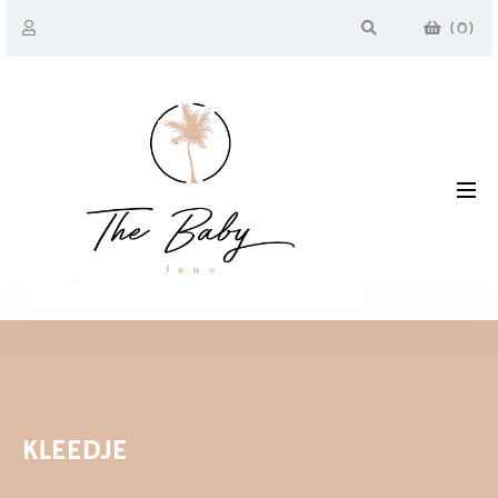
(
0
)
KLEEDJE