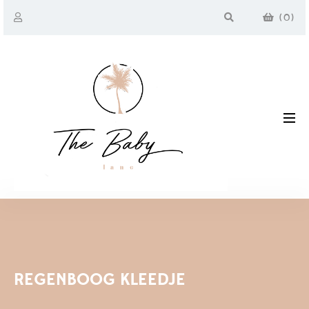
(
0
)
REGENBOOG KLEEDJE