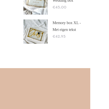
Wedding box
€
45.00
Memory box XL -
Met eigen tekst
€
42.95