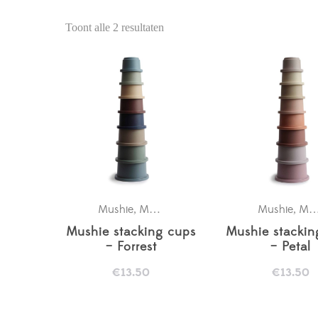
Toont alle 2 resultaten
Mushie
Mushie stacking cups
Mushie
Mushie stacking cups
,
,
Mushie stacking cups
Mushie stackin
– Forrest
– Petal
€
13.50
€
13.50