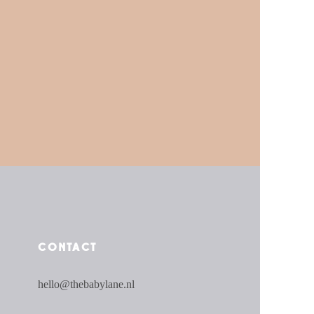
CONTACT
hello@thebabylane.nl