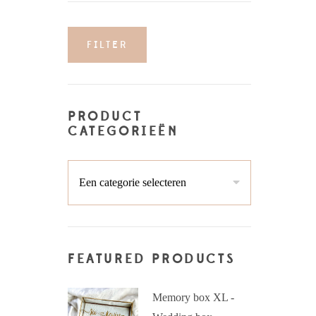
FILTER
Min.
Max.
prijs
prijs
PRODUCT
CATEGORIEËN
FEATURED PRODUCTS
Memory box XL -