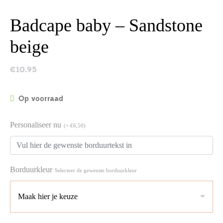
Badcape baby – Sandstone
beige
€
10.95
Op voorraad
Personaliseer nu
(+ €6,50)
Borduurkleur
Selecteer de gewenste borduurkleur