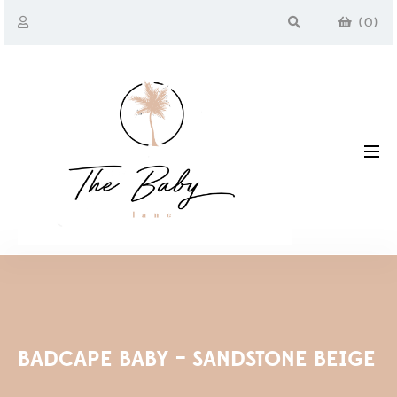
(
0
)
BADCAPE BABY – SANDSTONE BEIGE