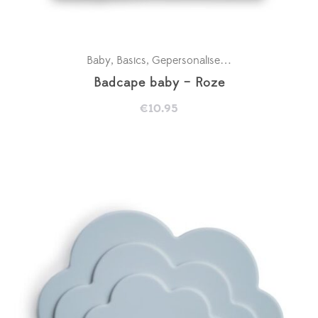
Baby
Basics
Gepersonaliseerde badcapes
Kra
,
,
,
Badcape baby – Roze
€
10.95