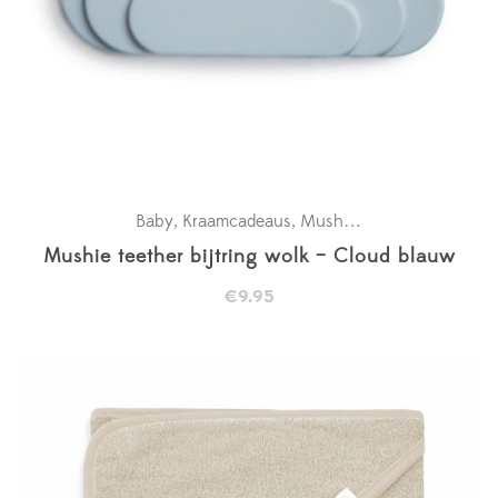
Baby
Kraamcadeaus
Mushie
New in
,
,
,
Mushie teether bijtring wolk – Cloud blauw
€
9.95