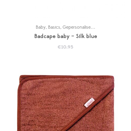
Baby
Basics
Gepersonaliseerde badcapes
Kra
,
,
,
Badcape baby – Silk blue
€
10.95