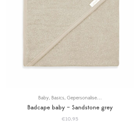
Baby
Basics
Gepersonaliseerde badcapes
Kra
,
,
,
Badcape baby – Sandstone grey
€
10.95