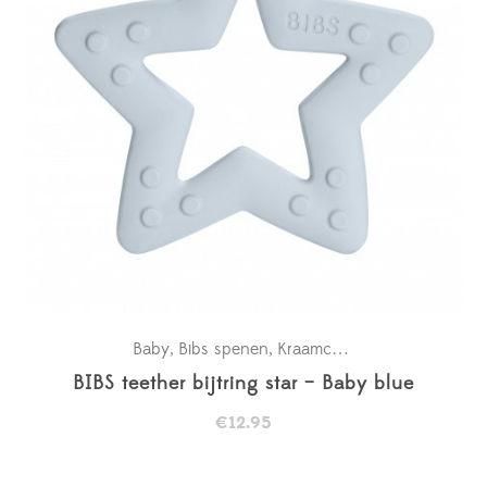
Baby
Bibs spenen
Kraamcadeaus
New in
,
,
,
BIBS teether bijtring star – Baby blue
€
12.95