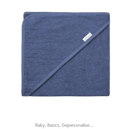
Baby
Basics
Gepersonaliseerde badcapes
Kra
,
,
,