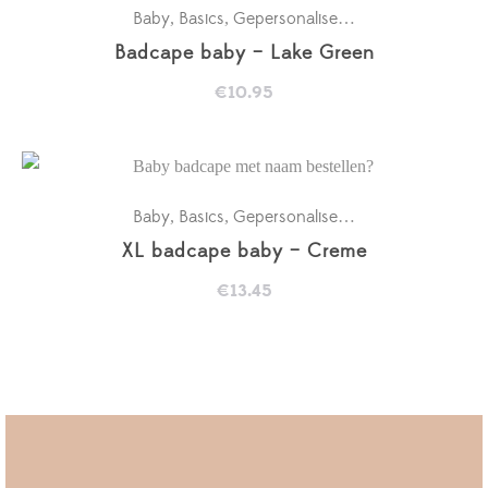
Baby
Basics
Gepersonaliseerde badcapes
Kra
,
,
,
Badcape baby – Lake Green
€
10.95
Baby
Basics
Gepersonaliseerde badcapes
Kra
,
,
,
XL badcape baby – Creme
€
13.45