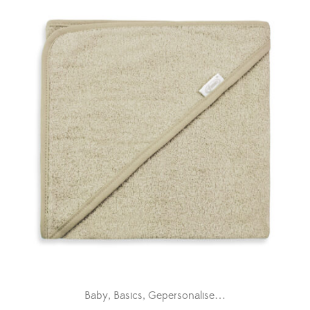
Baby
Basics
Gepersonaliseerde badcapes
Kra
,
,
,