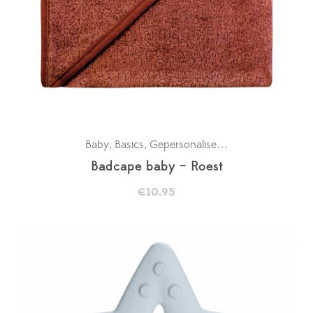
Baby
Basics
Gepersonaliseerde badcapes
Kra
,
,
,
Badcape baby – Roest
€
10.95