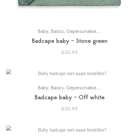
Baby
Basics
Gepersonaliseerde badcapes
Kra
,
,
,
Badcape baby – Stone green
€
10.95
Baby
Basics
Gepersonaliseerde badcapes
Kra
,
,
,
Badcape baby – Off white
€
10.95