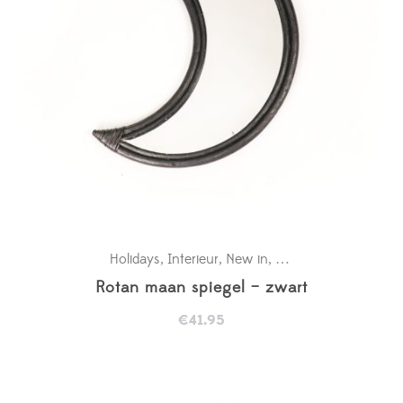
Holidays
Interieur
New in
Wanddecoratie baby
,
,
,
Rotan maan spiegel – zwart
€
41.95