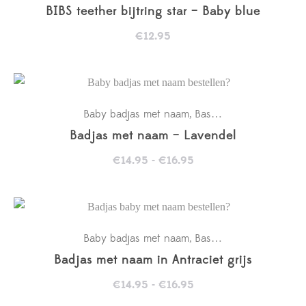
BIBS teether bijtring star – Baby blue
€
12.95
Baby badjas met naam
Basics
Kraamcadeaus
,
,
,
Badjas met naam – Lavendel
Prijsklasse:
€
14.95
-
€
16.95
€14.95
tot
€16.95
Baby badjas met naam
Basics
Kraamcadeaus
,
,
,
Badjas met naam in Antraciet grijs
Prijsklasse:
€
14.95
-
€
16.95
€14.95