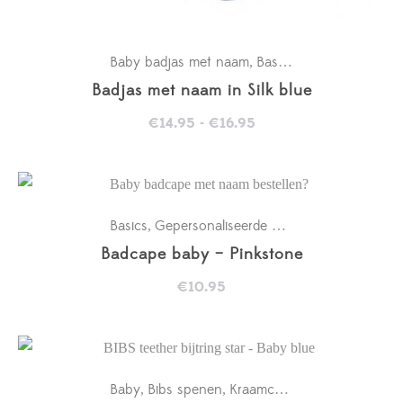
Baby badjas met naam
Basics
Kraamcadeaus
,
,
,
Badjas met naam in Silk blue
Prijsklasse:
€
14.95
-
€
16.95
€14.95
tot
€16.95
Basics
Gepersonaliseerde badcapes
Kraamcad
,
,
Badcape baby – Pinkstone
€
10.95
Baby
Bibs spenen
Kraamcadeaus
New in
,
,
,