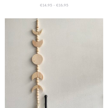
Prijsklasse:
€
14.95
-
€
16.95
€14.95
tot
€16.95