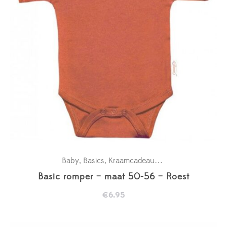
Baby
Basics
Kraamcadeaus
New in
Rompertje
,
,
,
,
Basic romper – maat 50-56 – Roest
€
6.95