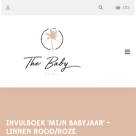
(
0
)
INVULBOEK ‘MIJN BABYJAAR’ –
LINNEN ROOD/ROZE