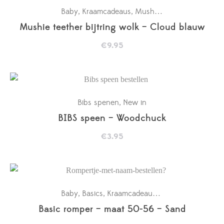
Baby
Kraamcadeaus
Mushie
New in
,
,
,
Mushie teether bijtring wolk – Cloud blauw
€
9.95
Bibs spenen
New in
,
BIBS speen – Woodchuck
€
3.95
Baby
Basics
Kraamcadeaus
New in
Rompertje
,
,
,
,
Basic romper – maat 50-56 – Sand