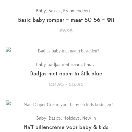
Baby
Basics
Kraamcadeaus
New in
Rompertje
,
,
,
,
Basic baby romper – maat 50-56 – Wit
€
6.95
Baby badjas met naam
Basics
Kraamcadeaus
,
,
,
Badjas met naam in Silk blue
Prijsklasse:
€
14.95
-
€
16.95
€14.95
tot
€16.95
Baby
Basics
Holidays
New in
,
,
,
Naïf billencrème voor baby & kids