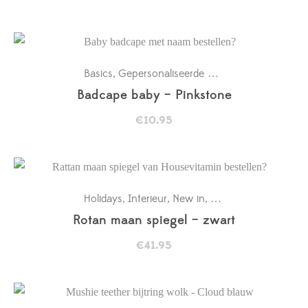
Basics
Gepersonaliseerde badcapes
Kraamcad
,
,
Badcape baby – Pinkstone
€
10.95
Holidays
Interieur
New in
Wanddecoratie baby
,
,
,
Rotan maan spiegel – zwart
€
41.95