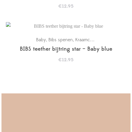
€
12.95
Baby
Bibs spenen
Kraamcadeaus
New in
,
,
,
BIBS teether bijtring star – Baby blue
€
12.95