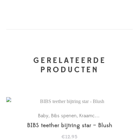
GERELATEERDE
PRODUCTEN
Baby
Bibs spenen
Kraamcadeaus
New in
,
,
,
BIBS teether bijtring star – Blush
€
12.95