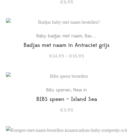
€
6.95
Baby badjas met naam
Basics
Kraamcadeaus
,
,
,
Badjas met naam in Antraciet grijs
Prijsklasse:
€
14.95
-
€
16.95
€14.95
tot
€16.95
Bibs spenen
New in
,
BIBS speen – Island Sea
€
3.95