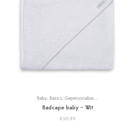
Baby
Basics
Gepersonaliseerde badcapes
Kra
,
,
,
Badcape baby – Wit
€
10.95