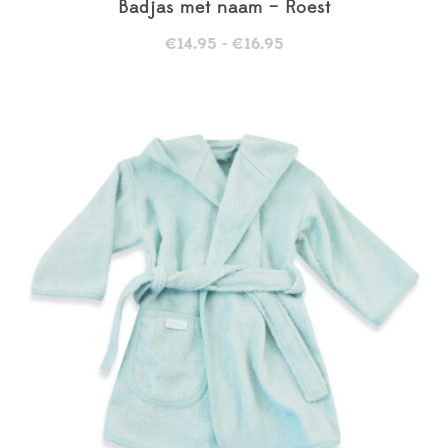
Badjas met naam – Roest
Prijsklasse:
€
14.95
-
€
16.95
€14.95
tot
€16.95