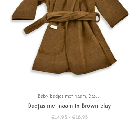
Baby badjas met naam
Basics
Kraamcadeaus
,
,
,
Badjas met naam in Brown clay
Prijsklasse:
€
14.95
-
€
16.95
€14.95
tot