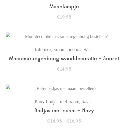
Maanlampje
€
19.95
Interieur
Kraamcadeaus
Wanddecoratie babykamer
,
,
Macramé regenboog wanddecoratie – Sunset
€
14.95
Baby badjas met naam
Basics
Kraamcadeaus
,
,
Badjas met naam – Navy
Prijsklasse:
€
14.95
-
€
16.95