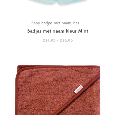
Baby badjas met naam
Basics
Kraamcadeaus
,
,
Badjas met naam kleur Mint
Prijsklasse:
€
14.95
-
€
16.95
€14.95
tot
€16.95