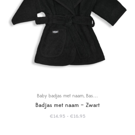
Baby badjas met naam
Basics
Kraamcadeaus
,
,
Badjas met naam – Zwart
Prijsklasse:
€
14.95
-
€
16.95
€14.95
tot