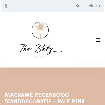
(
0
)
MACRAMÉ REGENBOOG
WANDDECORATIE – PALE PINK