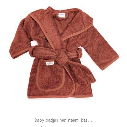
€16.95
Baby badjas met naam
Basics
Kraamcadeaus
,
,