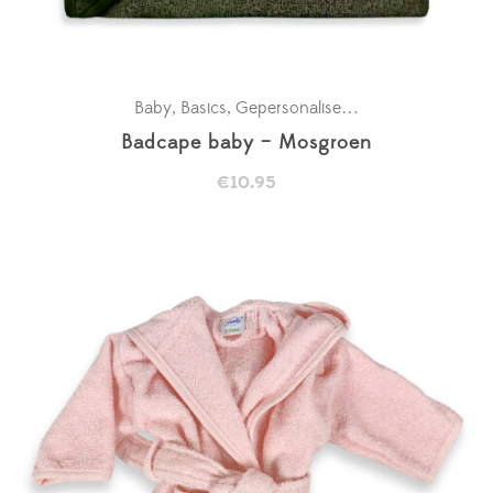
Baby
Basics
Gepersonaliseerde badcapes
Kra
,
,
,
Badcape baby – Mosgroen
€
10.95