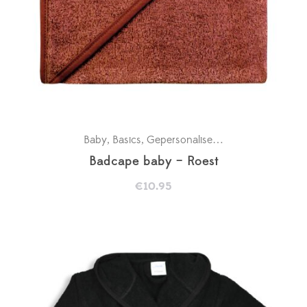
Baby
Basics
Gepersonaliseerde badcapes
Kra
,
,
,
Badcape baby – Roest
€
10.95