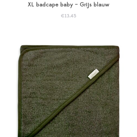
XL badcape baby – Grijs blauw
€
13.45