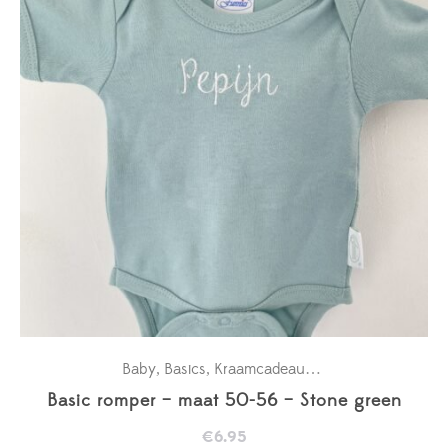
Baby
Basics
Kraamcadeaus
New in
Rompertje
,
,
,
,
Basic romper – maat 50-56 – Stone green
€
6.95