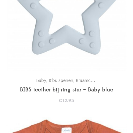
Baby
Bibs spenen
Kraamcadeaus
New in
,
,
,
BIBS teether bijtring star – Baby blue
€
12.95