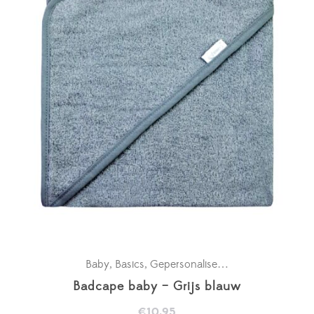
Baby
Basics
Gepersonaliseerde badcapes
Kra
,
,
,
Badcape baby – Grijs blauw
€
10.95