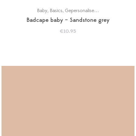
Baby
Basics
Gepersonaliseerde badcapes
Kra
,
,
,
Badcape baby – Sandstone grey
€
10.95