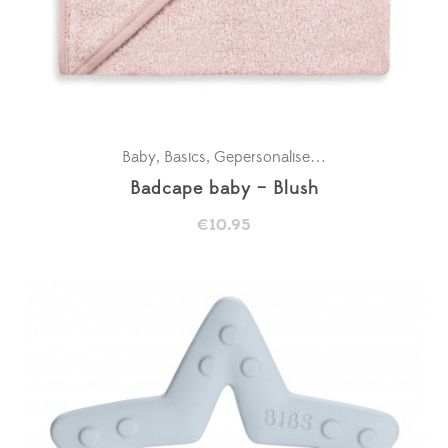
Baby
Basics
Gepersonaliseerde badcapes
Kra
,
,
,
Badcape baby – Blush
€
10.95