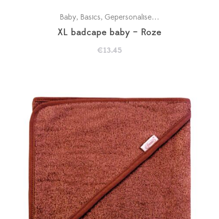
Baby
Basics
Gepersonaliseerde badcapes
Kra
,
,
,
XL badcape baby – Roze
€
13.45