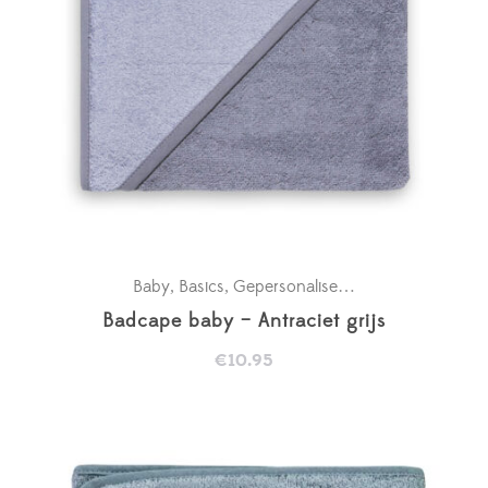
Baby
Basics
Gepersonaliseerde badcapes
Kra
,
,
,
Badcape baby – Antraciet grijs
€
10.95