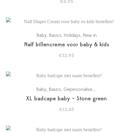
€
6.95
Baby
Basics
Holidays
New in
,
,
,
Naïf billencrème voor baby & kids
€
12.95
Baby
Basics
Gepersonaliseerde badcapes
Kra
,
,
,
XL badcape baby – Stone green
€
13.45