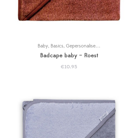
Baby
Basics
Gepersonaliseerde badcapes
Kra
,
,
,
Badcape baby – Roest
€
10.95