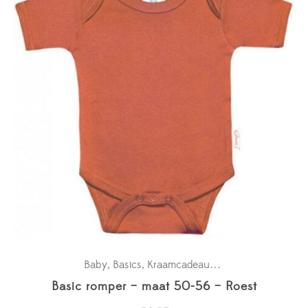
Baby
Basics
Kraamcadeaus
New in
Rompertje
,
,
,
,
Basic romper – maat 50-56 – Roest