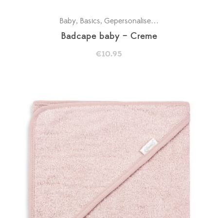
Baby
Basics
Gepersonaliseerde badcapes
Kra
,
,
,
Badcape baby – Creme
€
10.95