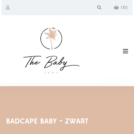
(
0
)
BADCAPE BABY – ZWART