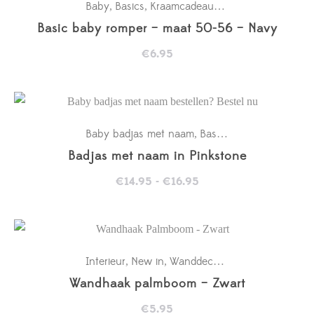
Baby
Basics
Kraamcadeaus
New in
Rompertje
,
,
,
,
Basic baby romper – maat 50-56 – Navy
€
6.95
Baby badjas met naam
Basics
Kraamcadeaus
,
,
,
Badjas met naam in Pinkstone
Prijsklasse:
€
14.95
-
€
16.95
€14.95
tot
€16.95
Interieur
New in
Wanddecoratie babykamer
,
,
Wandhaak palmboom – Zwart
€
5.95