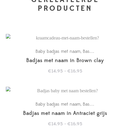
PRODUCTEN
Baby badjas met naam
Basics
Kraamcadeaus
,
,
,
Badjas met naam in Brown clay
Prijsklasse:
€
14.95
-
€
16.95
€14.95
tot
€16.95
Baby badjas met naam
Basics
Kraamcadeaus
,
,
,
Badjas met naam in Antraciet grijs
Prijsklasse:
€
14.95
-
€
16.95