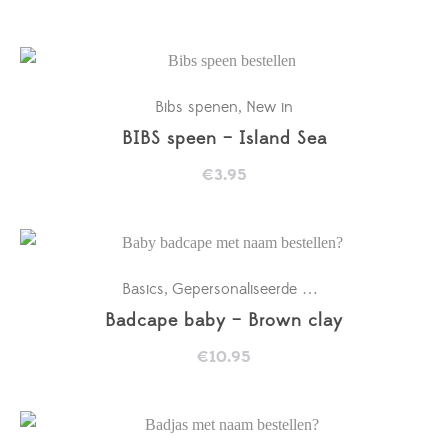
Bibs spenen
New in
,
BIBS speen – Island Sea
€
3.95
Basics
Gepersonaliseerde badcapes
Kraamcad
,
,
Badcape baby – Brown clay
€
10.95