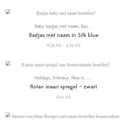
€14.95
tot
€16.95
Baby badjas met naam
Basics
Kraamcadeaus
,
,
,
Badjas met naam in Silk blue
Prijsklasse:
€
14.95
-
€
16.95
€14.95
tot
€16.95
Holidays
Interieur
New in
Wanddecoratie baby
,
,
,
Rotan maan spiegel – zwart
€
41.95