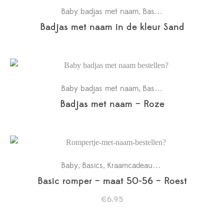
Baby badjas met naam
Basics
Kraamcadeaus
,
,
,
Badjas met naam in de kleur Sand
Baby badjas met naam
Basics
Kraamcadeaus
,
,
,
Badjas met naam – Roze
Baby
Basics
Kraamcadeaus
New in
Rompertje
,
,
,
,
Basic romper – maat 50-56 – Roest
€
6.95