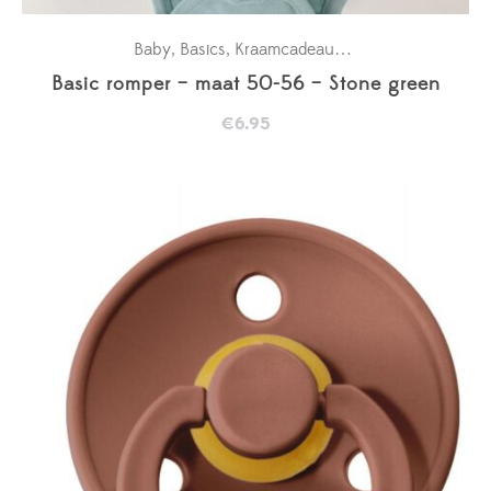
Baby
Basics
Kraamcadeaus
New in
Rompertje
,
,
,
,
Basic romper – maat 50-56 – Stone green
€
6.95