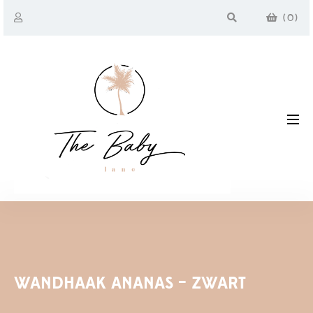
(
0
)
WANDHAAK ANANAS – ZWART