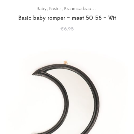
Baby
Basics
Kraamcadeaus
New in
Rompertje
,
,
,
,
Basic baby romper – maat 50-56 – Wit
€
6.95