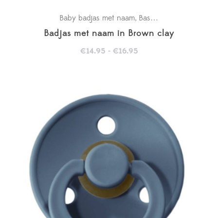
Baby badjas met naam
Basics
Kraamcadeaus
,
,
,
Badjas met naam in Brown clay
Prijsklasse:
€
14.95
-
€
16.95
€14.95
tot
€16.95