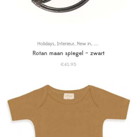
Holidays
Interieur
New in
Wanddecoratie baby
,
,
,
Rotan maan spiegel – zwart
€
41.95