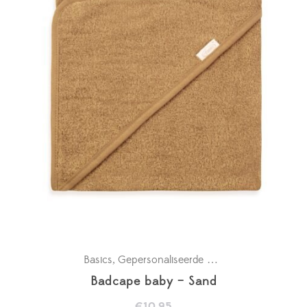
Basics
Gepersonaliseerde badcapes
Kraamcad
,
,
Badcape baby – Sand
€
10.95