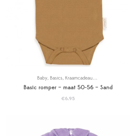
Baby
Basics
Kraamcadeaus
New in
Rompertje
,
,
,
,
Basic romper – maat 50-56 – Sand
€
6.95