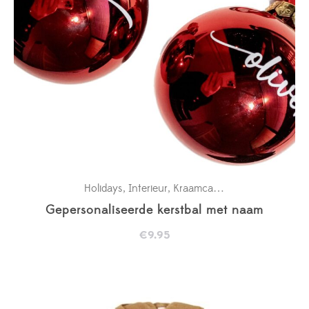
Holidays
Interieur
Kraamcadeaus
New in
,
,
,
Gepersonaliseerde kerstbal met naam
€
9.95