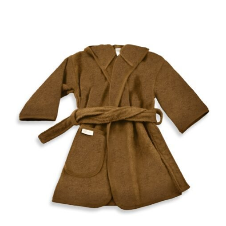
€14.95
tot
€16.95