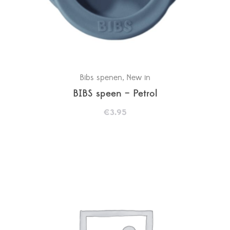
Bibs spenen
New in
,
BIBS speen – Petrol
€
3.95