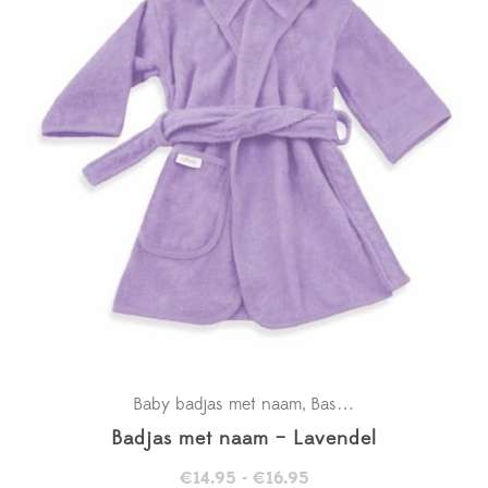
Baby badjas met naam
Basics
Kraamcadeaus
,
,
,
Badjas met naam – Lavendel
Prijsklasse:
€
14.95
-
€
16.95