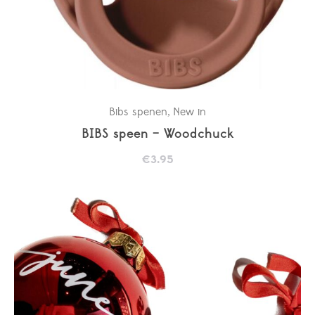
Bibs spenen
New in
,
BIBS speen – Woodchuck
€
3.95