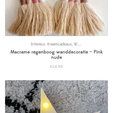
Interieur
Kraamcadeaus
Wanddecoratie babykamer
,
,
Macramé regenboog wanddecoratie – Pink
nude
€
14.95