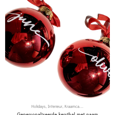
Holidays
Interieur
Kraamcadeaus
New in
,
,
,
Gepersonaliseerde kerstbal met naam