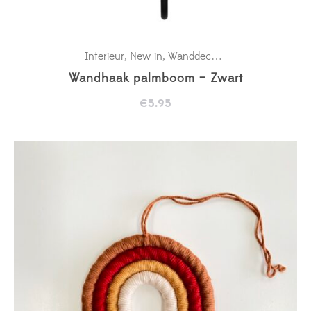
Interieur
New in
Wanddecoratie babykamer
,
,
Wandhaak palmboom – Zwart
€
5.95