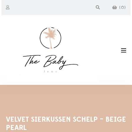
(
0
)
VELVET SIERKUSSEN SCHELP – BEIGE
PEARL