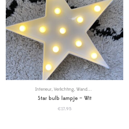
Interieur
Verlichting
Wanddecoratie babykamer
,
,
Star bulb lampje – Wit
€
17.95