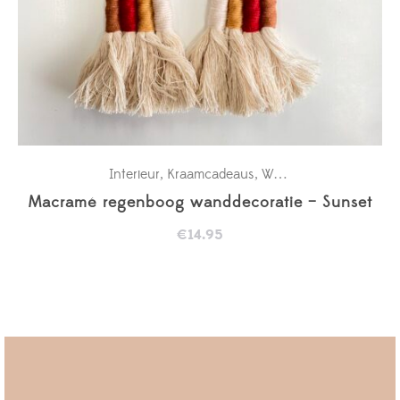
Interieur
Kraamcadeaus
Wanddecoratie babykamer
,
,
Macramé regenboog wanddecoratie – Sunset
€
14.95