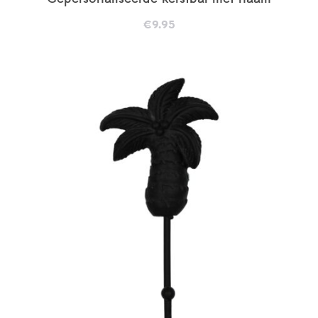
€
9.95