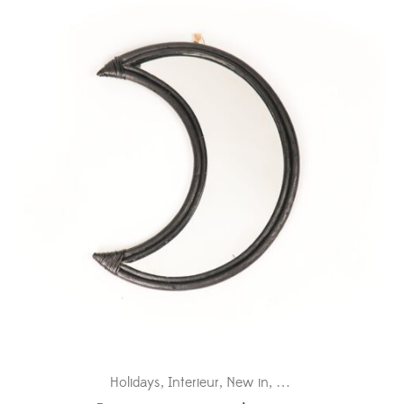
Holidays
Interieur
New in
Wanddecoratie baby
,
,
,