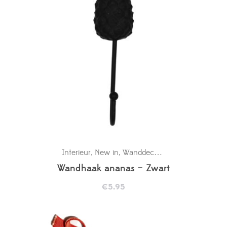
Interieur
New in
Wanddecoratie babykamer
,
,
Wandhaak ananas – Zwart
€
5.95