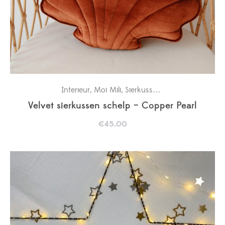
Interieur
Moi Mili
Sierkussens
,
,
Velvet sierkussen schelp – Copper Pearl
€
45.00