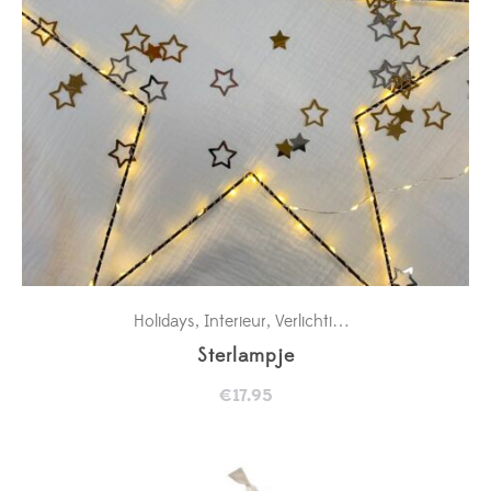
Holidays
Interieur
Verlichting
Wanddecoratie b
,
,
,
Sterlampje
€
17.95